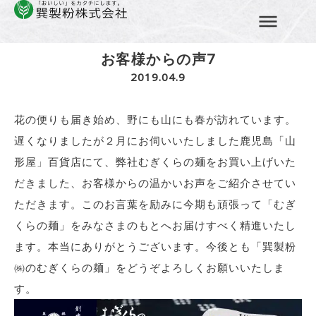
Home
»
むぎくらのたより
»
お客様からの声7
コ
ン
お客様からの声7
テ
2019.04.9
ン
ツ
花の便りも届き始め、野にも山にも春が訪れています。
へ
ス
遅くなりましたが２月にお伺いいたしました鹿児島「山
キ
形屋」百貨店にて、弊社むぎくらの麺をお買い上げいた
ッ
だきました、お客様からの温かいお声をご紹介させてい
プ
ただきます。このお言葉を励みに今期も頑張って「むぎ
くらの麺」をみなさまのもとへお届けすべく精進いたし
ます。本当にありがとうございます。今後とも「巽製粉
㈱のむぎくらの麺」をどうぞよろしくお願いいたしま
す。