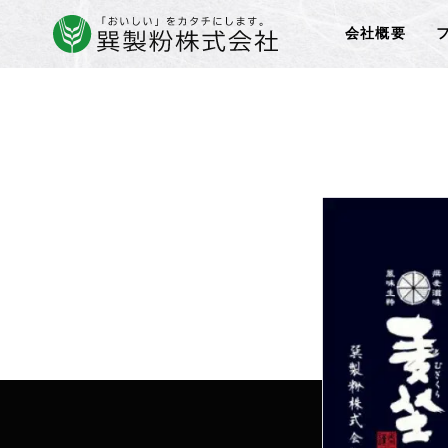
Home
»
「むぎくらの麺」
会社概要
コ
ン
テ
ン
ツ
へ
ス
キ
ッ
プ