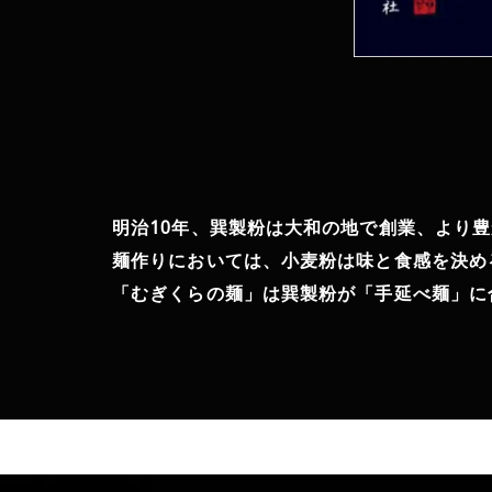
明治10年、巽製粉は大和の地で創業、より
麺作りにおいては、小麦粉は味と食感を決め
「むぎくらの麺」は巽製粉が「手延べ麺」に