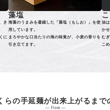
藻塩
こ
、き
海藻のうまみを凝縮した「藻塩（もしお）」を使
油
用しています。
か
くに
まろやかな口当たりの海の味覚が、小麦の香りを
む
引き立てます。
こ
くらの手延麺が出来上がるまで
― Flow ―