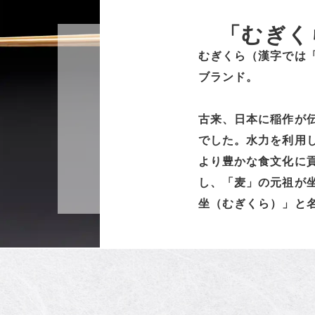
「むぎく
むぎくら（漢字では
ブランド。
古来、日本に稲作が
でした。水力を利用
より豊かな食文化に
し、「麦」の元祖が
坐（むぎくら）」と