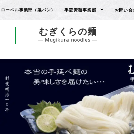
フローベル事業部（製パン）
手延素麺事業部
お問い合
むぎくらの麺
― Mugikura noodles ―