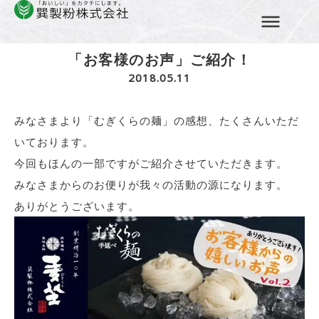
Home
»
むぎくらのたより
»
「お客様のお声」ご紹介！
コ
ン
「お客様のお声」ご紹介！
テ
2018.05.11
ン
ツ
みなさまより「むぎくらの麺」の感想、たくさんいただ
へ
ス
いております。
キ
今回もほんの一部ですがご紹介させていただきます。
ッ
みなさまからのお便りが我々の活動の源になります。
プ
ありがとうございます。