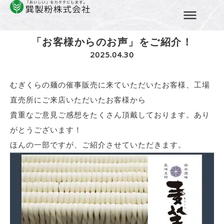
Home
»
むぎくらのたより
»
「お客様からのお声」をご紹介！
コ
ン
「お客様からのお声」をご紹介！
テ
2025.04.30
ン
ツ
むぎくらの麺の催事販売に来ていただいたお客様、工場
へ
ス
直売所にご来店いただいたお客様から
キ
貴重なご意見ご感想をたくさん頂戴しております。あり
ッ
がとうございます！
プ
ほんの一部ですが、ご紹介させていただきます。