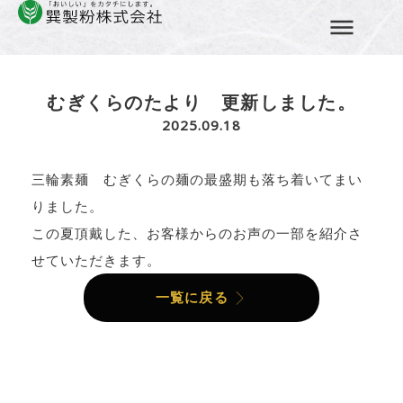
Home
»
お知らせ
»
むぎくらのたより 更新しました…
コ
ン
テ
むぎくらのたより 更新しました。
ン
2025.09.18
ツ
へ
ス
三輪素麺 むぎくらの麺の最盛期も落ち着いてまい
キ
りました。
ッ
この夏頂戴した、お客様からのお声の一部を紹介さ
プ
せていただきます。
一覧に戻る